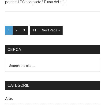
perché il PC non parte? È una delle […]
1
2
3
…
11
Next Page »
CERCA
CATEGORIE
Altro