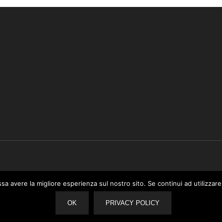
e il Programma Affiliazione Amazon EU, un programma di affiliazione che
ssa avere la migliore esperienza sul nostro sito. Se continui ad utilizzar
k al sito Amazon.it. In qualità di Affiliato Amazon, il presente sito ric
OK
PRIVACY POLICY