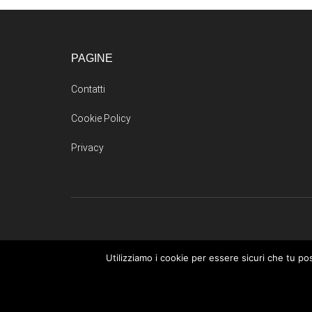
PAGINE
Contatti
Cookie Policy
Privacy
Il sito partecipa a programmi di affiliazione com
Utilizziamo i cookie per essere sicuri che tu po
pubblicitaria pubblicizzando e fornendo lin