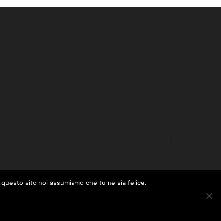
 permette ai siti web di percepire una commissione
e questo sito noi assumiamo che tu ne sia felice.
eve un guadagno per ciascun acquisto idoneo.