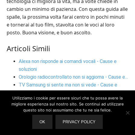
tecnologia ci migliora la vita, ma a volte chiede in
cambio un minimo di pazienza. Con questa guida alle
spalle, la prossima volta farai centro in pochi minuti
e tornerai al tuo film, stavolta con le voci al loro
posto. Buona visione, e buon ascolto.
Articoli Simili
Alexa non risponde ai comandi vocali - Cause e
soluzioni
Orologio radiocontrollato non si aggiorna - Cause e…
TV Samsung si sente ma non si vede - Cause e
soluzioni
Utilizziamo i cookie per essere sicuri che tu possa avere la
Amazon Fire Stick non si avvia - Cause e soluzioni
migliore esperienza sul nostro sito. Se continui ad utilizzare
iPhone non si spegne - Cause e soluzioni
questo sito noi assumiamo che tu ne sia felice.
OK
PRIVACY POLICY
Filed Under:
Altro