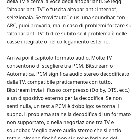
della TV e cerca la voce degli altoparlanti. Se leggi
“altoparlanti TV” o “uscita altoparlanti: interno”,
selezionala. Se trovi “auto” e usi una soundbar con
ARC, puoi provarla, ma in caso di problemi forzare su
“altoparlanti TV” ti dice subito se il problema è nelle
casse integrate o nel collegamento esterno.
Arriva poi il capitolo formato audio. Molte TV
consentono di scegliere tra PCM, Bitstream o
Automatica. PCM significa audio stereo decodificato
dalla TV, compatibile praticamente con tutto.
Bitstream invia il flusso compresso (Dolby, DTS, ecc.)
a un dispositivo esterno per la decodifica. Se non
senti nulla, un test a PCM è d’obbligo: se torna il
suono, il problema sta nella decodifica di un formato
non supportato, o nella negoziazione tra TV e
soundbar. Meglio avere audio stereo che silenzio
totale, almeno finché non si risolve l’origine del