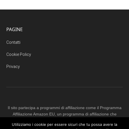
PAGINE
Contatti
Cookie Policy
Privacy
Il sito partecipa a programmi di affiliazione come il Programma
Affiliazione Amazon EU, un programma di affiliazione che
permette ai siti web di percepire una commissione pubblicitaria
Utilizziamo i cookie per essere sicuri che tu possa avere la
pubblicizzando e fornendo link al sito Amazon.it. In qualità di